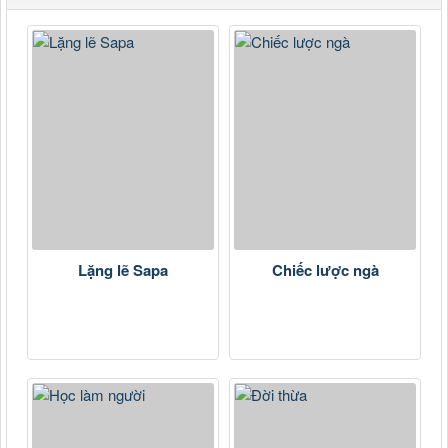
Lặng lẽ Sapa
Chiếc lược ngà