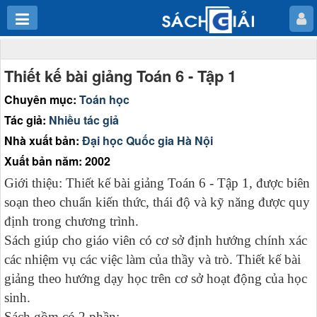
Thiết kế bài giảng Toán 6 - Tập 1
Chuyên mục:
Toán học
Tác giả:
Nhiều tác giả
Nhà xuất bản:
Đại học Quốc gia Hà Nội
Xuất bản năm: 2002
Giới thiệu: Thiết kế bài giảng Toán 6 - Tập 1, được biên
soạn theo chuẩn kiến thức, thái độ và kỹ năng được quy
định trong chương trình.
Sách giúp cho giáo viên có cơ sở định hướng chính xác
các nhiệm vụ các việc làm của thầy và trò. Thiết kế bài
giảng theo hướng dạy học trên cơ sở hoạt động của học
sinh.
Sách gồm có 2 phần: