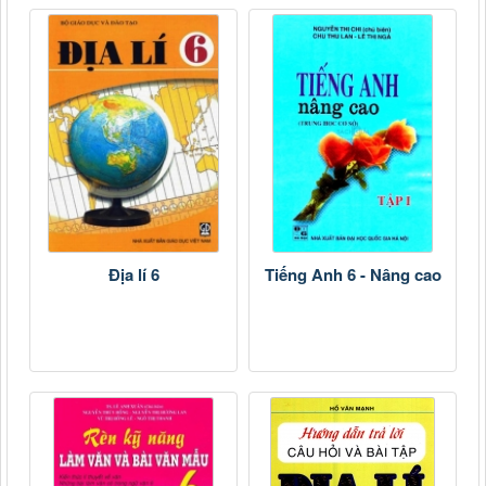
Địa lí 6
Tiếng Anh 6 - Nâng cao