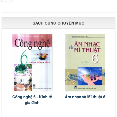
SÁCH CÙNG CHUYÊN MỤC
Công nghệ 6 - Kinh tế
Âm nhạc và Mĩ thuật 6
gia đình