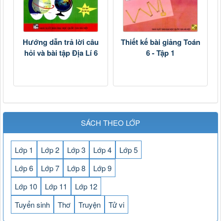
Hướng dẫn trả lời câu
Thiết kế bài giảng Toán
hỏi và bài tập Địa Lí 6
6 - Tập 1
SÁCH THEO LỚP
Lớp 1
Lớp 2
Lớp 3
Lớp 4
Lớp 5
Lớp 6
Lớp 7
Lớp 8
Lớp 9
Lớp 10
Lớp 11
Lớp 12
Tuyển sinh
Thơ
Truyện
Tử vi