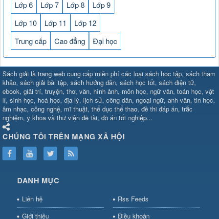
Lớp 6
Lớp 7
Lớp 8
Lớp 9
Lớp 10
Lớp 11
Lớp 12
Trung cấp
Cao đẳng
Đại học
SHBET
⇔
78win
⇔
789BET
⇔
Sách giải là trang web cung cấp miễn phí các loại sách học tập, sách tham
https://789betcom0.com/
⇔
https://hi88.baby/
⇔
https://fun88.social/
⇔
khảo, sách giải bài tập, sách hướng dẫn, sách học tốt, sách điện tử,
ebook, giải trí, truyện, thơ, văn, hình ảnh, môn học, ngữ văn, toán học, vật
cái OPEN88
⇔
CM88
⇔
u888
⇔
nổ
lí, sinh học, hoá học, địa lý, lịch sử, công dân, ngoại ngữ, anh văn, tin học,
hũ
⇔
https://gameb52a.club/
⇔
https://taixiuonl.com/
⇔
https://new8
âm nhạc, công nghệ, mĩ thuật, thể dục thể thao, đề thi đáp án, trắc
bài
⇔
bóng đá trực tiếp
⇔
fly88
nghiệm, y khoa và thư viện đề tài, đồ án tốt nghiệp...
select
⇔
https://xocdiaonline.ae
⇔
https://cm88.dad/
⇔
789bet
⇔
ht
hũ
⇔
F168
⇔
https://f168.tech/
⇔
cm88
⇔
https://hitclub88.studio/
CHÚNG TÔI TRÊN MẠNG XÃ HỘI
bet.com/
⇔
https://shbetz.net/
⇔
789WIN
⇔
BJ88
⇔
12bet
⇔
https
nha
cai
⇔
U888
⇔
https://b52club.pizza
⇔
https://frasimondo.com
⇔
ht
https://hitclubvn.ch/
⇔
91 club
⇔
55 club
⇔
8xbet
⇔
Tài xỉu
DANH MỤC
online
⇔
98win
⇔
https://hitclub.horse/
⇔
https://b52.clothing/
⇔
htt
nhà cái
⇔
hitclub
⇔
tài xỉu
⇔
iWin
⇔
Trang cá độ bóng đá
⇔
Kèo
Liên hệ
Rss Feeds
nhà
cái
⇔
https://xx88.vin/
⇔
bong88
⇔
nohu90
⇔
MM88
⇔
https://tt88
Giới thiệu
Điều khoản