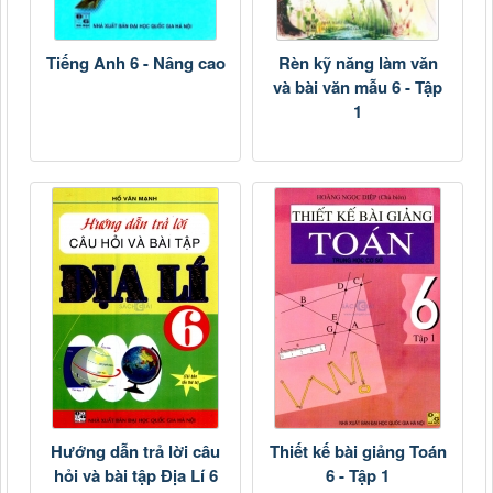
Tiếng Anh 6 - Nâng cao
Rèn kỹ năng làm văn
và bài văn mẫu 6 - Tập
1
Hướng dẫn trả lời câu
Thiết kế bài giảng Toán
hỏi và bài tập Địa Lí 6
6 - Tập 1