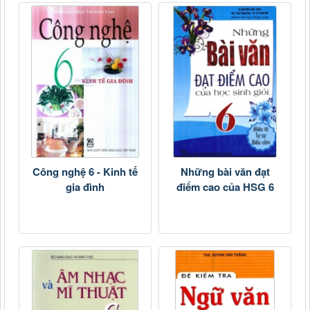
Công nghệ 6 - Kinh tế
Những bài văn đạt
gia đình
điểm cao của HSG 6