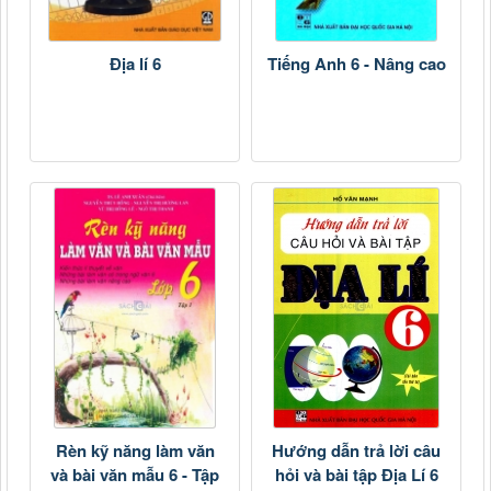
Địa lí 6
Tiếng Anh 6 - Nâng cao
Rèn kỹ năng làm văn
Hướng dẫn trả lời câu
và bài văn mẫu 6 - Tập
hỏi và bài tập Địa Lí 6