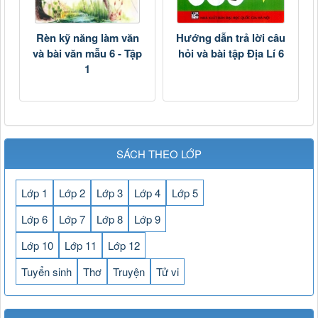
Rèn kỹ năng làm văn
Hướng dẫn trả lời câu
và bài văn mẫu 6 - Tập
hỏi và bài tập Địa Lí 6
1
SÁCH THEO LỚP
Lớp 1
Lớp 2
Lớp 3
Lớp 4
Lớp 5
Lớp 6
Lớp 7
Lớp 8
Lớp 9
Lớp 10
Lớp 11
Lớp 12
Tuyển sinh
Thơ
Truyện
Tử vi