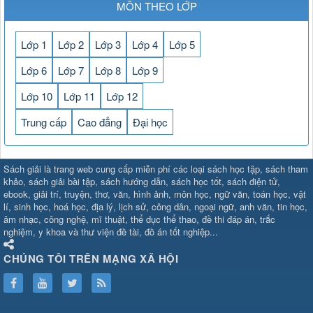
MÔN THEO LỚP
Lớp 1
Lớp 2
Lớp 3
Lớp 4
Lớp 5
Lớp 6
Lớp 7
Lớp 8
Lớp 9
Lớp 10
Lớp 11
Lớp 12
Trung cấp
Cao đẳng
Đại học
SHBET
⇔
789BET
⇔
Sách giải là trang web cung cấp miễn phí các loại sách học tập, sách tham
https://789betcom0.com/
⇔
https://hi88.baby/
⇔
https://fun88.social/
⇔
khảo, sách giải bài tập, sách hướng dẫn, sách học tốt, sách điện tử,
ebook, giải trí, truyện, thơ, văn, hình ảnh, môn học, ngữ văn, toán học, vật
cái OPEN88
⇔
CM88
⇔
u888
⇔
nổ
lí, sinh học, hoá học, địa lý, lịch sử, công dân, ngoại ngữ, anh văn, tin học,
hũ
⇔
https://gameb52a.club/
⇔
https://new88.biz/
⇔
https://new88.
âm nhạc, công nghệ, mĩ thuật, thể dục thể thao, đề thi đáp án, trắc
bài
⇔
bóng đá trực tiếp
⇔
fly88
nghiệm, y khoa và thư viện đề tài, đồ án tốt nghiệp...
select
⇔
https://xocdiaonline.ae
⇔
https://cm88.dad/
⇔
789bet
⇔
ht
hũ
⇔
F168
⇔
https://f168.tech/
⇔
cm88
⇔
https://hitclub88.studio/
CHÚNG TÔI TRÊN MẠNG XÃ HỘI
bet.com/
⇔
https://shbetz.net/
⇔
789WIN
⇔
BJ88
⇔
12bet
⇔
https
nha
cai
⇔
U888
⇔
https://b52club.pizza
⇔
https://frasimondo.com
⇔
ht
https://hitclubvn.ch/
⇔
91 club
⇔
55 club
⇔
8xbet
⇔
Tài xỉu