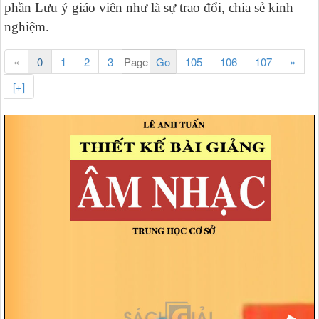
phần Lưu ý giáo viên như là sự trao đổi, chia sẻ kinh
nghiệm.
«
0
1
2
3
105
106
107
»
[+]