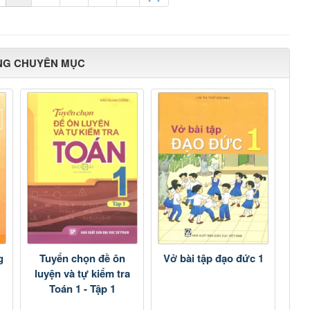
NG CHUYÊN MỤC
g
Tuyển chọn đề ôn
Vở bài tập đạo đức 1
luyện và tự kiểm tra
Toán 1 - Tập 1