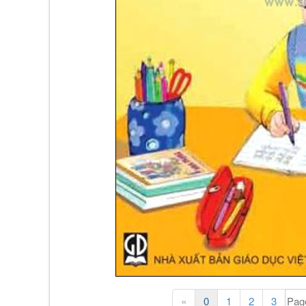
«
0
1
2
3