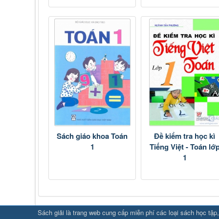
Sách giáo khoa Toán
Đề kiểm tra học kì
1
Tiếng Việt - Toán lớ
1
SHBET
⇔
78win
⇔
789BET
⇔
Sách giải là trang web cung cấp miễn phí các loại sách học tập, 