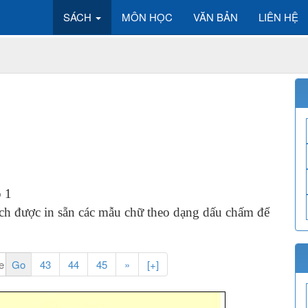
SÁCH
MÔN HỌC
VĂN BẢN
LIÊN HỆ
p 1
ách được in sẵn các mẫu chữ theo dạng dấu chấm để
43
44
45
»
[+]