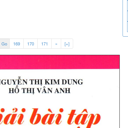
169
170
171
»
[+]