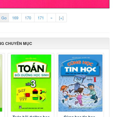
169
170
171
»
[+]
NG CHUYÊN MỤC
Toán bồi dưỡng học
Cùng học tin học -