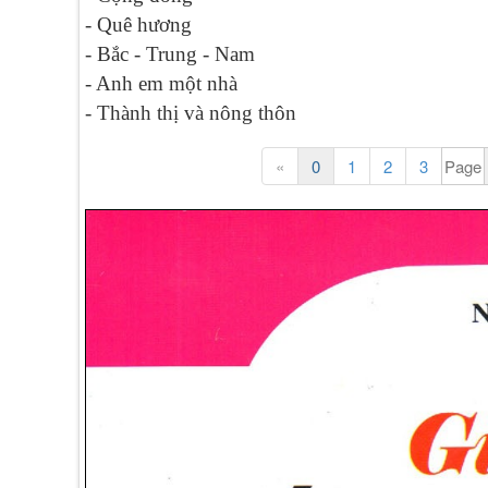
- Quê hương
- Bắc - Trung - Nam
- Anh em một nhà
- Thành thị và nông thôn
«
0
1
2
3