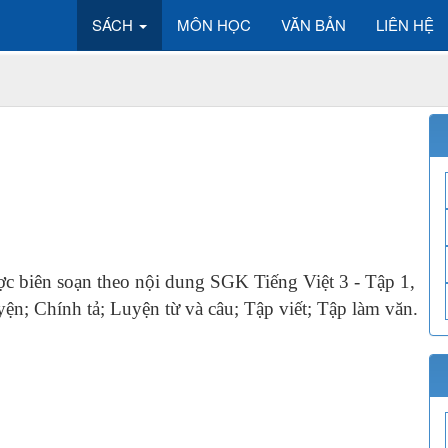
SÁCH
MÔN HỌC
VĂN BẢN
LIÊN HỆ
được biên soạn theo nội dung SGK Tiếng Việt 3 - Tập 1,
yện; Chính tả; Luyện từ và câu; Tập viết; Tập làm văn.