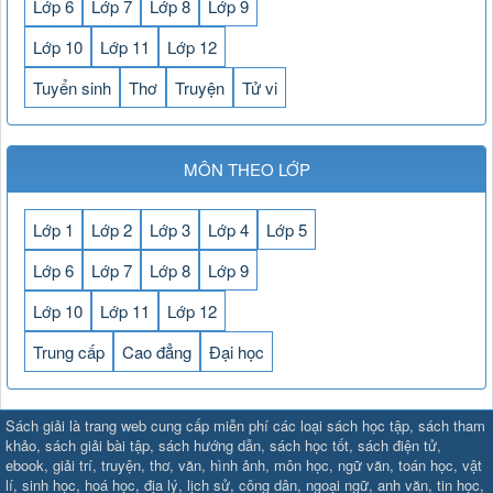
Lớp 6
Lớp 7
Lớp 8
Lớp 9
Lớp 10
Lớp 11
Lớp 12
Tuyển sinh
Thơ
Truyện
Tử vi
MÔN THEO LỚP
Lớp 1
Lớp 2
Lớp 3
Lớp 4
Lớp 5
Lớp 6
Lớp 7
Lớp 8
Lớp 9
Lớp 10
Lớp 11
Lớp 12
Trung cấp
Cao đẳng
Đại học
SHBET
⇔
78win
⇔
789BET
⇔
Sách giải là trang web cung cấp miễn phí các loại sách học tập, sách tham
https://789betcom0.com/
⇔
https://hi88.baby/
⇔
https://fun88.social/
⇔
khảo, sách giải bài tập, sách hướng dẫn, sách học tốt, sách điện tử,
ebook, giải trí, truyện, thơ, văn, hình ảnh, môn học, ngữ văn, toán học, vật
cái OPEN88
⇔
CM88
⇔
u888
⇔
nổ
lí, sinh học, hoá học, địa lý, lịch sử, công dân, ngoại ngữ, anh văn, tin học,
hũ
⇔
https://gameb52a.club/
⇔
https://taixiuonl.com/
⇔
https://new8