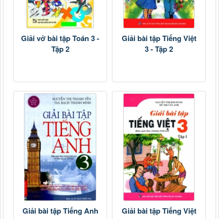
Giải vở bài tập Toán 3 -
Giải bài tập Tiếng Việt
Tập 2
3 - Tập 2
Giải bài tập Tiếng Anh
Giải bài tập Tiếng Việt