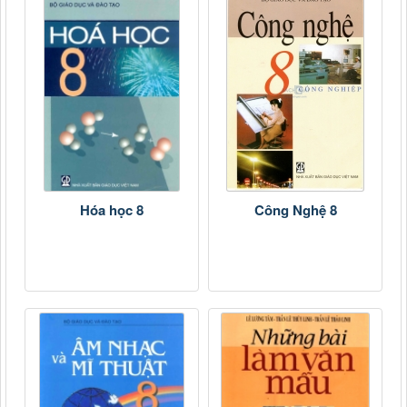
Hóa học 8
Công Nghệ 8