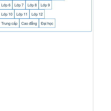
Lớp 6
Lớp 7
Lớp 8
Lớp 9
Lớp 10
Lớp 11
Lớp 12
Trung cấp
Cao đẳng
Đại học