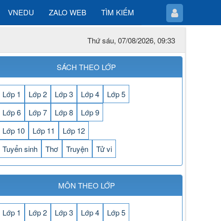
VNEDU
ZALO WEB
TÌM KIẾM
Thứ sáu, 07/08/2026, 09:33
SÁCH THEO LỚP
Lớp 1
Lớp 2
Lớp 3
Lớp 4
Lớp 5
Lớp 6
Lớp 7
Lớp 8
Lớp 9
Lớp 10
Lớp 11
Lớp 12
Tuyển sinh
Thơ
Truyện
Tử vi
MÔN THEO LỚP
Lớp 1
Lớp 2
Lớp 3
Lớp 4
Lớp 5