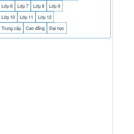
Lớp 6
Lớp 7
Lớp 8
Lớp 9
Lớp 10
Lớp 11
Lớp 12
Trung cấp
Cao đẳng
Đại học