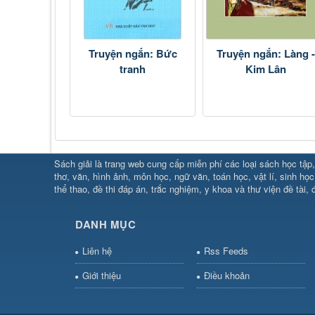
Truyện ngắn: Bức
Truyện ngắn: Làng -
tranh
Kim Lân
SHBET
⇔
78win
⇔
789BET
⇔
Sách giải là trang web cung cấp miễn phí các loại sách học tập, 
https://789betcom0.com/
⇔
https://hi88.baby/
⇔
https://fun
thơ, văn, hình ảnh, môn học, ngữ văn, toán học, vật lí, sinh học
thể thao, đề thi đáp án, trắc nghiệm, y khoa và thư viện đề tài, đ
cái OPEN88
⇔
CM88
⇔
u888
⇔
nổ
hũ
⇔
https://gameb52a.club/
⇔
https://taixiuonl.com/
⇔
h
bài
⇔
bóng đá trực tiếp
⇔
fly88 select
⇔
https://xocdiaon
DANH MỤC
hũ
⇔
F168
⇔
https://f168.tech/
⇔
cm88
⇔
https://hitclu
bet.com/
⇔
https://shbetz.net/
⇔
789WIN
⇔
BJ88
⇔
12b
Liên hệ
Rss Feeds
nha
Giới thiệu
Điều khoản
cai
⇔
U888
⇔
https://b52club.pizza
⇔
https://frasimond
https://hitclubvn.ch/
⇔
91 club
⇔
55 club
⇔
8xbet
⇔
Tài 
online
⇔
98win
⇔
https://hitclub.horse/
⇔
https://b52.clot