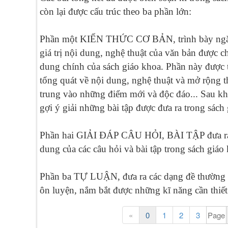
còn lại được cấu trúc theo ba phần lớn:
Phần một KIẾN THỨC CƠ BẢN, trình bày ngắn 
giá trị nội dung, nghệ thuật của văn bản được c
dung chính của sách giáo khoa. Phần này được t
tổng quát về nội dung, nghệ thuật và mở rộng t
trung vào những điểm mới và độc đáo... Sau khi
gợi ý giải những bài tập được đưa ra trong sách
Phần hai GIẢI ĐÁP CÂU HỎI, BÀI TẬP đưa ra n
dung của các câu hỏi và bài tập trong sách giáo
Phần ba TỰ LUẬN, đưa ra các dạng đề thường g
ôn luyện, nắm bắt được những kĩ năng cần thiết
«
0
1
2
3