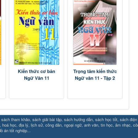
Kiến thức cơ bản
Trọng tâm kiến thức
Ngữ Văn 11
Ngữ văn 11 - Tập 2
sách tham khảo, sách giải bài tập, sách hướng dẫn, sách học tốt, sách điện tử
88.social/
⇔ https://uk88.rocks
⇔
RR88
⇔
https://hello8880.net/
⇔
htt
, hoá học, địa lý, lịch sử, công dân, ngoại ngữ, anh văn, tin học, âm nhạc, c
ồ án tốt nghiệp...
ttps://new88.biz/
⇔
https://new88.market/
⇔
xx88
⇔
https://cm88.bi