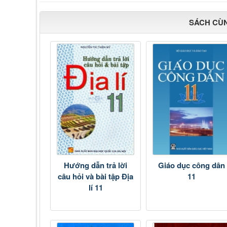
SÁCH CÙ
Hướng dẫn trả lời
Giáo dục công dân
câu hỏi và bài tập Địa
11
lí 11