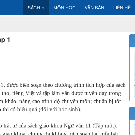
SÁCH
MÔN HỌC
VĂN BẢN
LIÊN HỆ
ập 1
1, được biên soạn theo chương trình tích hợp của sách
thơ, tiếng Việt và tập làm văn được tuyển dạy trong
m khảo, nâng cao trình độ chuyên môn; chuẩn bị tốt
 thi có hiệu quả (đối với học sinh).
eo trật tự của sách giáo khoa Ngữ văn 11 (Tập một).
h giáo khoa, chúng tôi không biên soạn lại, mỗi bài