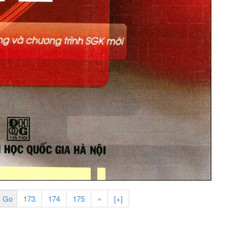
173
174
175
»
[+]