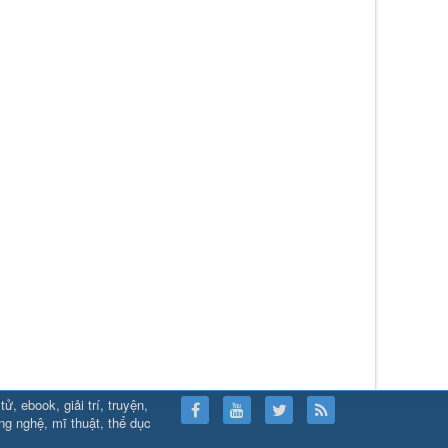
, ebook, giải trí, truyện,
ps://789club24.com/
⇔
https://bomwin.tech/
⇔
https://789club24.com/
ông nghệ, mĩ thuật, thể dục