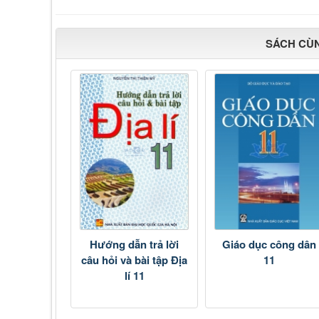
SÁCH CÙ
Hướng dẫn trả lời
Giáo dục công dân
câu hỏi và bài tập Địa
11
lí 11