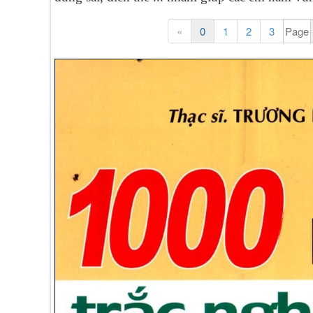
«
0
1
2
3