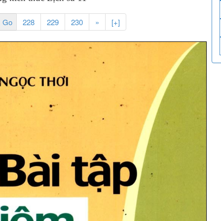
228
229
230
»
[+]