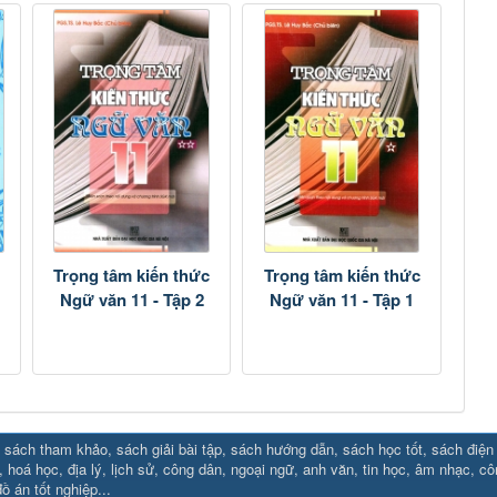
Trọng tâm kiến thức
Trọng tâm kiến thức
Ngữ văn 11 - Tập 2
Ngữ văn 11 - Tập 1
sách tham khảo, sách giải bài tập, sách hướng dẫn, sách học tốt, sách điện tử
88.social/
⇔ https://uk88.rocks
⇔
RR88
⇔
https://hello8880.net/
⇔
htt
, hoá học, địa lý, lịch sử, công dân, ngoại ngữ, anh văn, tin học, âm nhạc, c
ồ án tốt nghiệp...