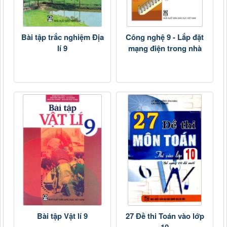
Bài tập trắc nghiệm Địa
Công nghệ 9 - Lắp đặt
lí 9
mạng điện trong nhà
Bài tập Vật lí 9
27 Đề thi Toán vào lớp