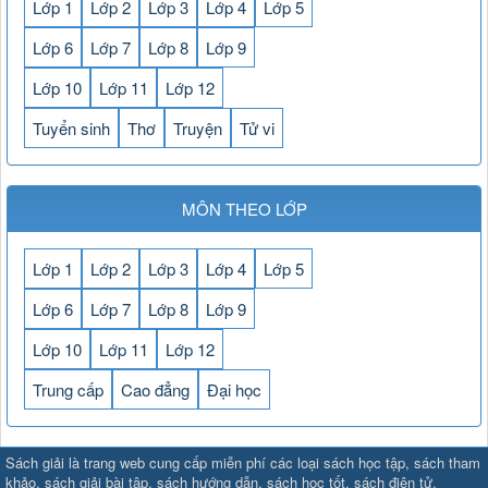
Lớp 1
Lớp 2
Lớp 3
Lớp 4
Lớp 5
Lớp 6
Lớp 7
Lớp 8
Lớp 9
Lớp 10
Lớp 11
Lớp 12
Tuyển sinh
Thơ
Truyện
Tử vi
MÔN THEO LỚP
Lớp 1
Lớp 2
Lớp 3
Lớp 4
Lớp 5
Lớp 6
Lớp 7
Lớp 8
Lớp 9
Lớp 10
Lớp 11
Lớp 12
Trung cấp
Cao đẳng
Đại học
SHBET
⇔
78win
⇔
789BET
⇔
Sách giải là trang web cung cấp miễn phí các loại sách học tập, sách tham
https://789betcom0.com/
⇔
https://hi88.baby/
⇔
https://fun88.social/
⇔
khảo, sách giải bài tập, sách hướng dẫn, sách học tốt, sách điện tử,