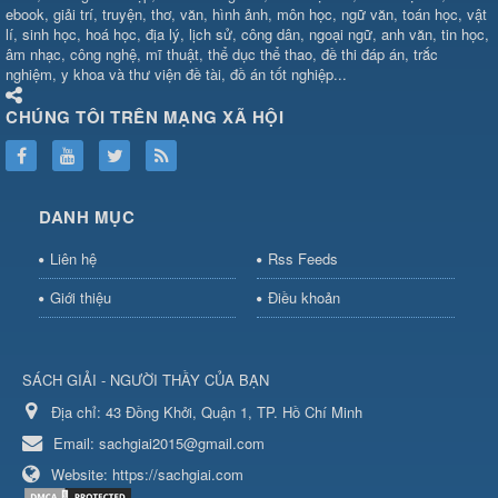
ebook, giải trí, truyện, thơ, văn, hình ảnh, môn học, ngữ văn, toán học, vật
cái OPEN88
⇔
CM88
⇔
u888
⇔
nổ
lí, sinh học, hoá học, địa lý, lịch sử, công dân, ngoại ngữ, anh văn, tin học,
hũ
⇔
https://gameb52a.club/
⇔
https://taixiuonl.com/
⇔
https://new8
âm nhạc, công nghệ, mĩ thuật, thể dục thể thao, đề thi đáp án, trắc
bài
⇔
bóng đá trực tiếp
⇔
fly88
nghiệm, y khoa và thư viện đề tài, đồ án tốt nghiệp...
select
⇔
https://xocdiaonline.ae
⇔
https://cm88.dad/
⇔
789bet
⇔
ht
hũ
⇔
F168
⇔
https://f168.tech/
⇔
cm88
⇔
https://hitclub88.studio/
CHÚNG TÔI TRÊN MẠNG XÃ HỘI
bet.com/
⇔
https://shbetz.net/
⇔
789WIN
⇔
BJ88
⇔
12bet
⇔
https
nha
cai
⇔
U888
⇔
https://b52club.pizza
⇔
https://frasimondo.com
⇔
ht
https://hitclubvn.ch/
⇔
91 club
⇔
55 club
⇔
8xbet
⇔
Tài xỉu
DANH MỤC
online
⇔
98win
⇔
https://hitclub.horse/
⇔
https://b52.clothing/
⇔
htt
nhà cái
⇔
hitclub
⇔
tài xỉu
⇔
iWin
⇔
Trang cá độ bóng đá
⇔
Kèo
Liên hệ
Rss Feeds
nhà
cái
⇔
https://xx88.vin/
⇔
bong88
⇔
nohu90
⇔
MM88
⇔
https://tt88
Giới thiệu
Điều khoản
hũ
⇔
Tai
Xiu
⇔
https://fly88.deal/
⇔
https://99okvip.digital/
⇔
https://98win21.l
rồi
⇔
mv66
⇔
https://luongson161.tv/
⇔
https://sc88.locker/
⇔
88be
SÁCH GIẢI - NGƯỜI THẦY CỦA BẠN
bet
⇔
X88
⇔
RR99
⇔
BL555
⇔
BL555
Địa chỉ:
⇔
KK55
43 Đồng Khởi, Quận 1, TP. Hồ Chí Minh
⇔
BL555
⇔
sunwin đổi thưởng
⇔
https://qs88.ninja/
⇔
https://qs88.world/
⇔
https://rr88it.com/
Email:
sachgiai2015@gmail.com
⇔
okfun
⇔
https://789bet.run/
⇔
S8
⇔
bắn cá đổi
Website:
https://sachgiai.com
thưởng
⇔
bj88
⇔
https://sc88.social/
⇔
hi88
⇔
sunwin
⇔
luongson1