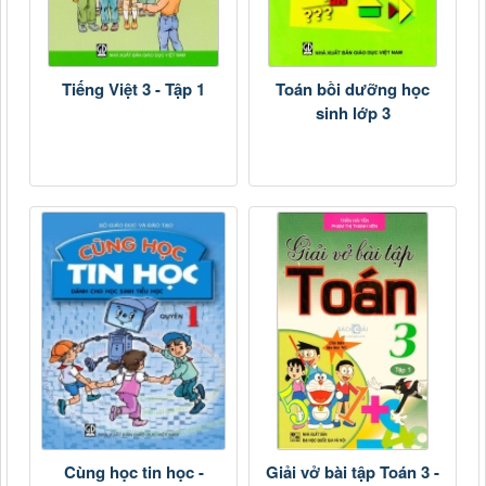
Tiếng Việt 3 - Tập 1
Toán bồi dưỡng học
sinh lớp 3
Cùng học tin học -
Giải vở bài tập Toán 3 -