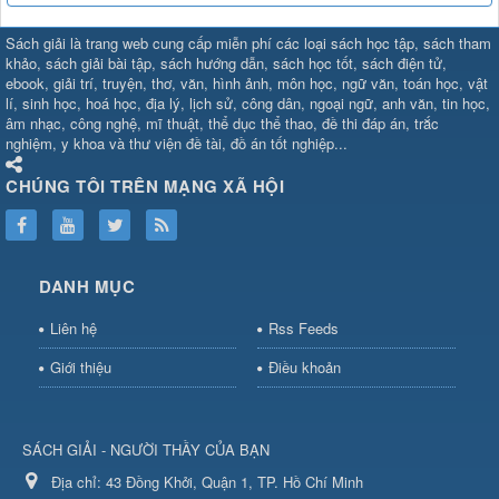
SHBET
⇔
789BET
⇔
Sách giải là trang web cung cấp miễn phí các loại sách học tập, sách tham
https://789betcom0.com/
⇔
https://hi88.baby/
⇔
https://fun88.social/
⇔
khảo, sách giải bài tập, sách hướng dẫn, sách học tốt, sách điện tử,
ebook, giải trí, truyện, thơ, văn, hình ảnh, môn học, ngữ văn, toán học, vật
cái OPEN88
⇔
CM88
⇔
u888
⇔
nổ
lí, sinh học, hoá học, địa lý, lịch sử, công dân, ngoại ngữ, anh văn, tin học,
hũ
⇔
https://gameb52a.club/
⇔
https://new88.biz/
⇔
https://new88.
âm nhạc, công nghệ, mĩ thuật, thể dục thể thao, đề thi đáp án, trắc
bài
⇔
bóng đá trực tiếp
⇔
fly88
nghiệm, y khoa và thư viện đề tài, đồ án tốt nghiệp...
select
⇔
https://xocdiaonline.ae
⇔
https://cm88.dad/
⇔
789bet
⇔
ht
hũ
⇔
F168
⇔
https://f168.tech/
⇔
cm88
⇔
https://hitclub88.studio/
CHÚNG TÔI TRÊN MẠNG XÃ HỘI
bet.com/
⇔
https://shbetz.net/
⇔
789WIN
⇔
BJ88
⇔
12bet
⇔
https
nha
cai
⇔
U888
⇔
https://b52club.pizza
⇔
https://frasimondo.com
⇔
ht
https://hitclubvn.ch/
⇔
91 club
⇔
55 club
⇔
8xbet
⇔
Tài xỉu
DANH MỤC
online
⇔
98win
⇔
https://hitclub.horse/
⇔
https://b52.clothing/
⇔
htt
nhà cái
⇔
hitclub
⇔
tài xỉu
⇔
iWin
⇔
Trang cá độ bóng đá
⇔
Kèo
Liên hệ
Rss Feeds
nhà
cái
⇔
https://xx88.vin/
⇔
bong88
⇔
nohu90
⇔
MM88
⇔
https://tt88
Giới thiệu
Điều khoản
hũ
⇔
https://fly88.deal/
⇔
https://sc88.locker/
⇔
https://keonhacai.d
⇔
BL555
⇔
KK55
⇔
BL555
⇔
sunwin đổi thưởng
⇔
https://qs88.ninja/
⇔
https://qs88.world/
⇔
https://rr88it.com/
SÁCH GIẢI - NGƯỜI THẦY CỦA BẠN
⇔
okfun
⇔
https://789bet.run/
⇔
S8
⇔
bắn cá đổi
thưởng
Địa chỉ:
⇔
bj88
43 Đồng Khởi, Quận 1, TP. Hồ Chí Minh
⇔
https://sc88.social/
⇔
hi88
⇔
sunwin
⇔
luongson1