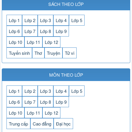
SÁCH THEO LỚP
Lớp 1
Lớp 2
Lớp 3
Lớp 4
Lớp 5
Lớp 6
Lớp 7
Lớp 8
Lớp 9
Lớp 10
Lớp 11
Lớp 12
Tuyển sinh
Thơ
Truyện
Tử vi
MÔN THEO LỚP
Lớp 1
Lớp 2
Lớp 3
Lớp 4
Lớp 5
Lớp 6
Lớp 7
Lớp 8
Lớp 9
Lớp 10
Lớp 11
Lớp 12
Trung cấp
Cao đẳng
Đại học