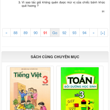
«
88
89
90
92
93
94
»
[+]
SÁCH CÙNG CHUYÊN MỤC