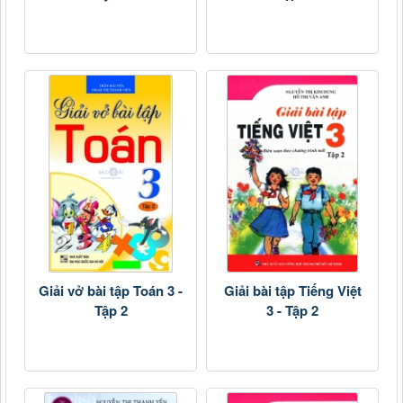
Giải vở bài tập Toán 3 -
Giải bài tập Tiếng Việt
Tập 2
3 - Tập 2