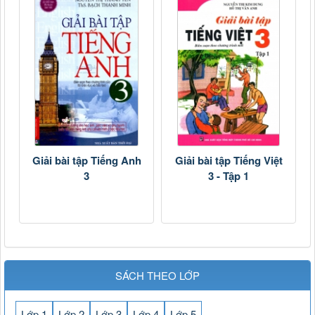
Giải bài tập Tiếng Anh
Giải bài tập Tiếng Việt
3
3 - Tập 1
SÁCH THEO LỚP
Lớp 1
Lớp 2
Lớp 3
Lớp 4
Lớp 5