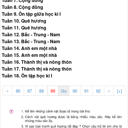
Tuần 7. Cộng đồng
Tuần 8. Cộng đồng
Tuần 9. Ôn tập giữa học kì I
Tuần 10. Quê hương
Tuần 11. Quê hương
Tuần 12. Bắc - Trung - Nam
Tuần 13. Bắc - Trung - Nam
Tuần 14. Anh em một nhà
Tuần 15. Anh em một nhà
Tuần 16. Thành thị và nông thôn
Tuần 17. Thành thị và nông thôn
Tuần 18. Ôn tập học kì I
«
86
87
88
90
91
92
»
[+]