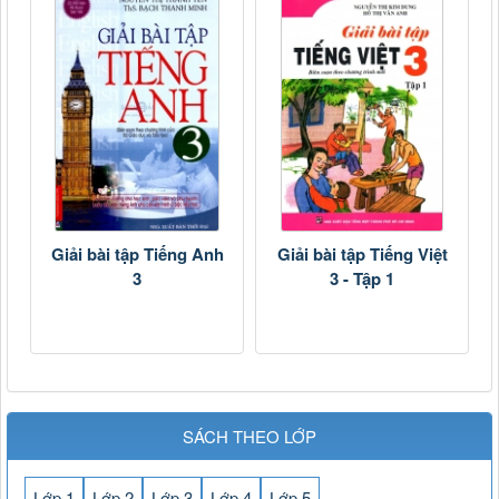
Giải bài tập Tiếng Anh
Giải bài tập Tiếng Việt
3
3 - Tập 1
SÁCH THEO LỚP
Lớp 1
Lớp 2
Lớp 3
Lớp 4
Lớp 5