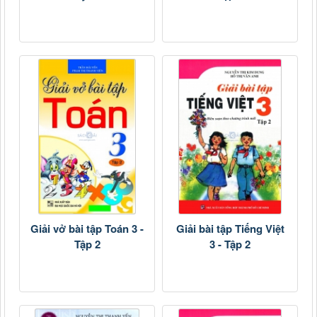
Giải vở bài tập Toán 3 -
Giải bài tập Tiếng Việt
Tập 2
3 - Tập 2