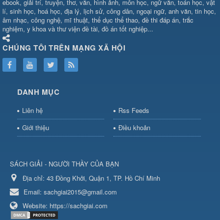
ebook, giải trí, truyện, thơ, văn, hình ảnh, môn học, ngữ văn, toán học, vật
cái OPEN88
⇔
CM88
⇔
u888
⇔
nổ
lí, sinh học, hoá học, địa lý, lịch sử, công dân, ngoại ngữ, anh văn, tin học,
hũ
⇔
https://gameb52a.club/
⇔
https://taixiuonl.com/
⇔
https://new8
âm nhạc, công nghệ, mĩ thuật, thể dục thể thao, đề thi đáp án, trắc
bài
⇔
bóng đá trực tiếp
⇔
fly88
nghiệm, y khoa và thư viện đề tài, đồ án tốt nghiệp...
select
⇔
https://xocdiaonline.ae
⇔
https://cm88.dad/
⇔
789bet
⇔
ht
hũ
⇔
F168
⇔
https://f168.tech/
⇔
cm88
⇔
https://hitclub88.studio/
CHÚNG TÔI TRÊN MẠNG XÃ HỘI
bet.com/
⇔
https://shbetz.net/
⇔
789WIN
⇔
BJ88
⇔
12bet
⇔
https
nha
cai
⇔
U888
⇔
https://b52club.pizza
⇔
https://frasimondo.com
⇔
ht
https://hitclubvn.ch/
⇔
91 club
⇔
55 club
⇔
8xbet
⇔
Tài xỉu
DANH MỤC
online
⇔
98win
⇔
https://hitclub.horse/
⇔
https://b52.clothing/
⇔
htt
nhà cái
⇔
hitclub
⇔
tài xỉu
⇔
iWin
⇔
Trang cá độ bóng đá
⇔
Kèo
Liên hệ
Rss Feeds
nhà
cái
⇔
https://xx88.vin/
⇔
bong88
⇔
nohu90
⇔
MM88
⇔
https://tt88
Giới thiệu
Điều khoản
hũ
⇔
Tai
Xiu
⇔
https://fly88.deal/
⇔
https://99okvip.digital/
⇔
https://98win21.l
rồi
⇔
mv66
⇔
https://luongson161.tv/
⇔
https://sc88.locker/
⇔
88be
SÁCH GIẢI - NGƯỜI THẦY CỦA BẠN
bet
⇔
X88
⇔
RR99
⇔
BL555
⇔
BL555
Địa chỉ:
⇔
KK55
43 Đồng Khởi, Quận 1, TP. Hồ Chí Minh
⇔
BL555
⇔
sunwin đổi thưởng
⇔
https://qs88.ninja/
⇔
https://qs88.world/
⇔
https://rr88it.com/
Email:
sachgiai2015@gmail.com
⇔
okfun
⇔
https://789bet.run/
⇔
S8
⇔
bắn cá đổi
Website:
https://sachgiai.com
thưởng
⇔
bj88
⇔
https://sc88.social/
⇔
hi88
⇔
sunwin
⇔
luongson1
số