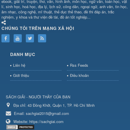
ebook, giải trí, truyện, thơ, văn, hình ảnh, môn học, ngữ văn, toán học, vật
cái OPEN88
⇔
CM88
⇔
u888
⇔
nổ
lí, sinh học, hoá học, địa lý, lịch sử, công dân, ngoại ngữ, anh văn, tin học,
hũ
⇔
https://gameb52a.club/
⇔
https://new88.biz/
⇔
https://new88.
âm nhạc, công nghệ, mĩ thuật, thể dục thể thao, đề thi đáp án, trắc
bài
⇔
bóng đá trực tiếp
⇔
fly88
nghiệm, y khoa và thư viện đề tài, đồ án tốt nghiệp...
select
⇔
https://xocdiaonline.ae
⇔
https://cm88.dad/
⇔
789bet
⇔
ht
hũ
⇔
F168
⇔
https://f168.tech/
⇔
cm88
⇔
https://hitclub88.studio/
CHÚNG TÔI TRÊN MẠNG XÃ HỘI
bet.com/
⇔
https://shbetz.net/
⇔
789WIN
⇔
BJ88
⇔
12bet
⇔
https
nha
cai
⇔
U888
⇔
https://b52club.pizza
⇔
https://frasimondo.com
⇔
ht
https://hitclubvn.ch/
⇔
91 club
⇔
55 club
⇔
8xbet
⇔
Tài xỉu
DANH MỤC
online
⇔
98win
⇔
https://hitclub.horse/
⇔
https://b52.clothing/
⇔
htt
nhà cái
⇔
hitclub
⇔
tài xỉu
⇔
iWin
⇔
Trang cá độ bóng đá
⇔
Kèo
Liên hệ
Rss Feeds
nhà
cái
⇔
https://xx88.vin/
⇔
bong88
⇔
nohu90
⇔
MM88
⇔
https://tt88
Giới thiệu
Điều khoản
hũ
⇔
https://fly88.deal/
⇔
https://sc88.locker/
⇔
https://keonhacai.d
⇔
BL555
⇔
KK55
⇔
BL555
⇔
sunwin đổi thưởng
⇔
https://qs88.ninja/
⇔
https://qs88.world/
⇔
https://rr88it.com/
SÁCH GIẢI - NGƯỜI THẦY CỦA BẠN
⇔
okfun
⇔
https://789bet.run/
⇔
S8
⇔
bắn cá đổi
thưởng
Địa chỉ:
⇔
bj88
43 Đồng Khởi, Quận 1, TP. Hồ Chí Minh
⇔
https://sc88.social/
⇔
hi88
⇔
sunwin
⇔
luongson1
số
Email:
sachgiai2015@gmail.com
Hitclub
⇔
F168
⇔
kuwin
⇔
uy88
⇔
K88
⇔
https://pg66s.com/
⇔
L
Website:
https://sachgiai.com
cái bóng đá
fabet
⇔
big88
⇔
kk55
⇔
hm88
⇔
tg88
⇔
98win
⇔
58win
⇔
888ne