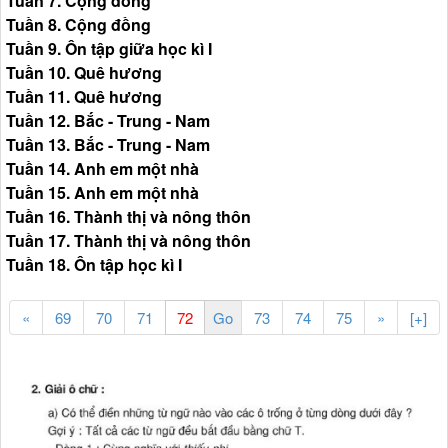
Tuần 7. Cộng đồng
Tuần 8. Cộng đồng
Tuần 9. Ôn tập giữa học kì I
Tuần 10. Quê hương
Tuần 11. Quê hương
Tuần 12. Bắc - Trung - Nam
Tuần 13. Bắc - Trung - Nam
Tuần 14. Anh em một nhà
Tuần 15. Anh em một nhà
Tuần 16. Thành thị và nông thôn
Tuần 17. Thành thị và nông thôn
Tuần 18. Ôn tập học kì I
«
69
70
71
73
74
75
»
[+]