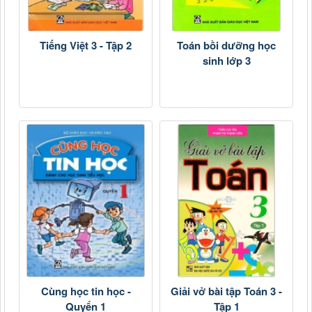
Tiếng Việt 3 - Tập 2
Toán bồi dưỡng học
sinh lớp 3
Cùng học tin học -
Giải vở bài tập Toán 3 -
Quyển 1
Tập 1