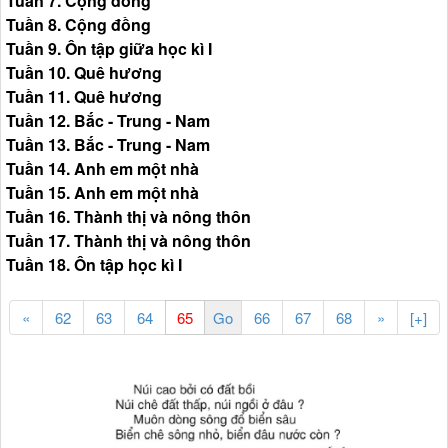
Tuần 7. Cộng đồng
Tuần 8. Cộng đồng
Tuần 9. Ôn tập giữa học kì I
Tuần 10. Quê hương
Tuần 11. Quê hương
Tuần 12. Bắc - Trung - Nam
Tuần 13. Bắc - Trung - Nam
Tuần 14. Anh em một nhà
Tuần 15. Anh em một nhà
Tuần 16. Thành thị và nông thôn
Tuần 17. Thành thị và nông thôn
Tuần 18. Ôn tập học kì I
«
62
63
64
66
67
68
»
[+]