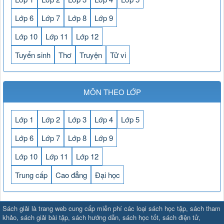
Lớp 6
Lớp 7
Lớp 8
Lớp 9
Lớp 10
Lớp 11
Lớp 12
Tuyển sinh
Thơ
Truyện
Tử vi
MÔN THEO LỚP
Lớp 1
Lớp 2
Lớp 3
Lớp 4
Lớp 5
Lớp 6
Lớp 7
Lớp 8
Lớp 9
Lớp 10
Lớp 11
Lớp 12
Trung cấp
Cao đẳng
Đại học
SHBET
⇔
78win
⇔
789BET
⇔
Sách giải là trang web cung cấp miễn phí các loại sách học tập, sách tham
https://789betcom0.com/
⇔
https://hi88.baby/
⇔
https://fun88.social/
⇔
khảo, sách giải bài tập, sách hướng dẫn, sách học tốt, sách điện tử,