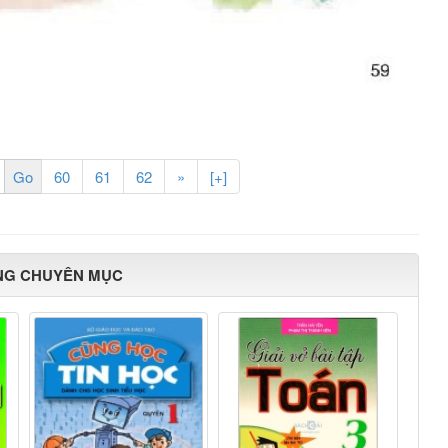
60
61
62
»
[+]
NG CHUYÊN MỤC