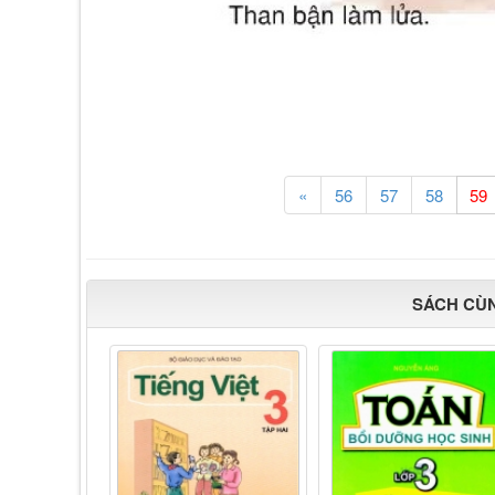
«
56
57
58
SÁCH CÙ