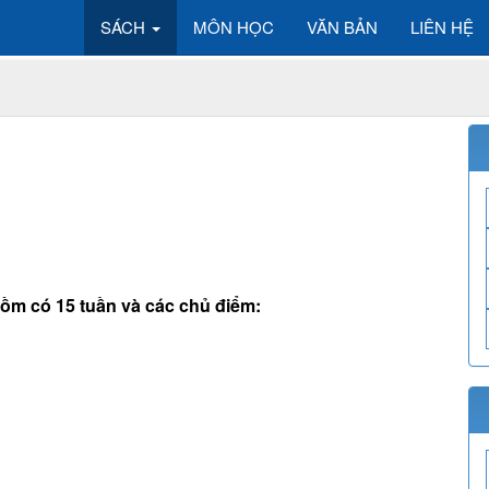
SÁCH
MÔN HỌC
VĂN BẢN
LIÊN HỆ
 gồm có 15 tuần và các chủ điểm: