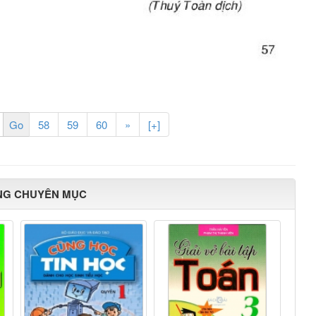
58
59
60
»
[+]
NG CHUYÊN MỤC