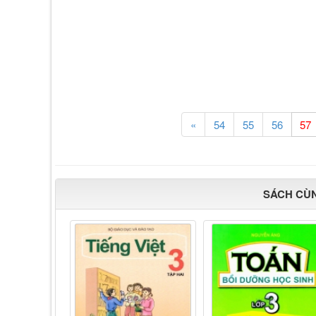
«
54
55
56
SÁCH CÙ