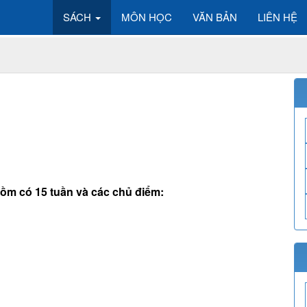
SÁCH
MÔN HỌC
VĂN BẢN
LIÊN HỆ
 gồm có 15 tuần và các chủ điểm: