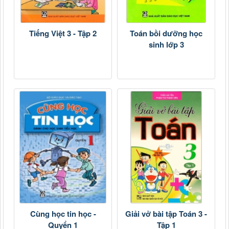
Tiếng Việt 3 - Tập 2
Toán bồi dưỡng học
sinh lớp 3
Cùng học tin học -
Giải vở bài tập Toán 3 -
Quyển 1
Tập 1