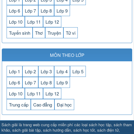
Lớp 6
Lớp 7
Lớp 8
Lớp 9
Lớp 10
Lớp 11
Lớp 12
Tuyển sinh
Thơ
Truyện
Tử vi
MÔN THEO LỚP
Lớp 1
Lớp 2
Lớp 3
Lớp 4
Lớp 5
Lớp 6
Lớp 7
Lớp 8
Lớp 9
Lớp 10
Lớp 11
Lớp 12
Trung cấp
Cao đẳng
Đại học
SHBET
⇔
789BET
⇔
Sách giải là trang web cung cấp miễn phí các loại sách học tập, sách tham
https://789betcom0.com/
⇔
https://hi88.baby/
⇔
https://fun88.social/
⇔
khảo, sách giải bài tập, sách hướng dẫn, sách học tốt, sách điện tử,