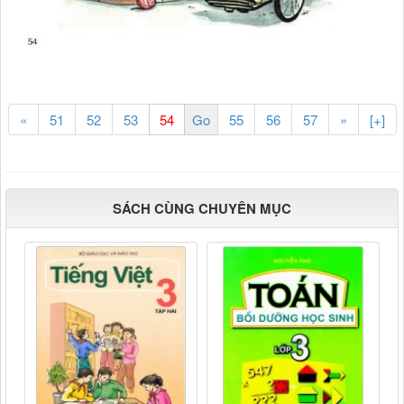
«
51
52
53
55
56
57
»
[+]
SÁCH CÙNG CHUYÊN MỤC