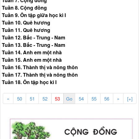
Tuần 7. Cộng đồng
Tuần 8. Cộng đồng
Tuần 9. Ôn tập giữa học kì I
Tuần 10. Quê hương
Tuần 11. Quê hương
Tuần 12. Bắc - Trung - Nam
Tuần 13. Bắc - Trung - Nam
Tuần 14. Anh em một nhà
Tuần 15. Anh em một nhà
Tuần 16. Thành thị và nông thôn
Tuần 17. Thành thị và nông thôn
Tuần 18. Ôn tập học kì I
«
50
51
52
54
55
56
»
[+]