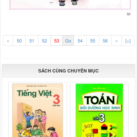
«
50
51
52
54
55
56
»
[+]
SÁCH CÙNG CHUYÊN MỤC