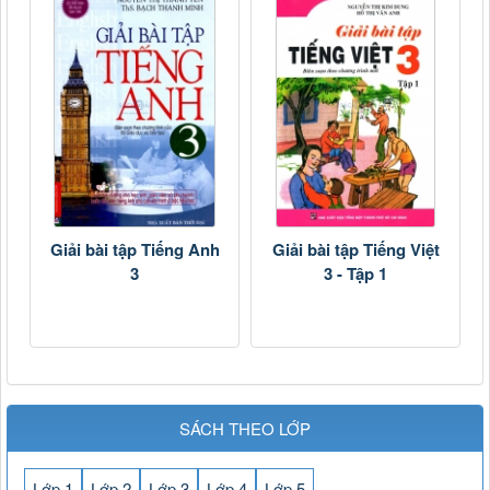
Giải bài tập Tiếng Anh
Giải bài tập Tiếng Việt
3
3 - Tập 1
SÁCH THEO LỚP
Lớp 1
Lớp 2
Lớp 3
Lớp 4
Lớp 5