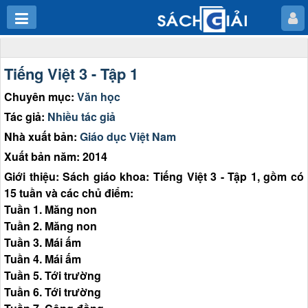
Tiếng Việt 3 - Tập 1
Chuyên mục:
Văn học
Tác giả:
Nhiều tác giả
Nhà xuất bản:
Giáo dục Việt Nam
Xuất bản năm: 2014
Giới thiệu: Sách giáo khoa: Tiếng Việt 3 - Tập 1, gồm có
15 tuần và các chủ điểm:
Tuần 1. Măng non
Tuần 2. Măng non
Tuần 3. Mái ấm
Tuần 4. Mái ấm
Tuần 5. Tới trường
Tuần 6. Tới trường