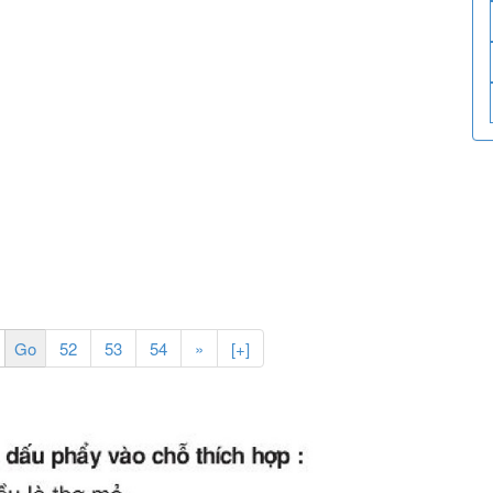
52
53
54
»
[+]