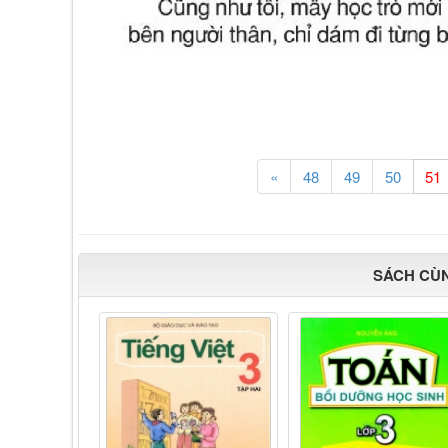
«
48
49
50
SÁCH CÙ