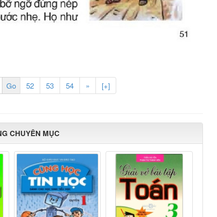
52
53
54
»
[+]
NG CHUYÊN MỤC