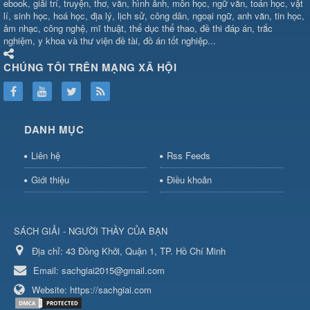
ebook, giải trí, truyện, thơ, văn, hình ảnh, môn học, ngữ văn, toán học, vật
cái OPEN88
⇔
CM88
⇔
u888
⇔
nổ
lí, sinh học, hoá học, địa lý, lịch sử, công dân, ngoại ngữ, anh văn, tin học,
hũ
⇔
https://gameb52a.club/
⇔
https://taixiuonl.com/
⇔
https://new8
âm nhạc, công nghệ, mĩ thuật, thể dục thể thao, đề thi đáp án, trắc
bài
⇔
bóng đá trực tiếp
⇔
fly88
nghiệm, y khoa và thư viện đề tài, đồ án tốt nghiệp...
select
⇔
https://xocdiaonline.ae
⇔
https://cm88.dad/
⇔
789bet
⇔
ht
hũ
⇔
F168
⇔
https://f168.tech/
⇔
cm88
⇔
https://hitclub88.studio/
CHÚNG TÔI TRÊN MẠNG XÃ HỘI
bet.com/
⇔
https://shbetz.net/
⇔
789WIN
⇔
BJ88
⇔
12bet
⇔
https
nha
cai
⇔
U888
⇔
https://b52club.pizza
⇔
https://frasimondo.com
⇔
ht
https://hitclubvn.ch/
⇔
91 club
⇔
55 club
⇔
8xbet
⇔
Tài xỉu
DANH MỤC
online
⇔
98win
⇔
https://hitclub.horse/
⇔
https://b52.clothing/
⇔
htt
nhà cái
⇔
hitclub
⇔
tài xỉu
⇔
iWin
⇔
Trang cá độ bóng đá
⇔
Kèo
Liên hệ
Rss Feeds
nhà
cái
⇔
https://xx88.vin/
⇔
bong88
⇔
nohu90
⇔
MM88
⇔
https://tt88
Giới thiệu
Điều khoản
hũ
⇔
Tai
Xiu
⇔
https://fly88.deal/
⇔
https://99okvip.digital/
⇔
https://98win21.l
rồi
⇔
mv66
⇔
https://luongson161.tv/
⇔
https://sc88.locker/
⇔
88be
SÁCH GIẢI - NGƯỜI THẦY CỦA BẠN
bet
⇔
X88
⇔
RR99
⇔
BL555
⇔
BL555
Địa chỉ:
⇔
KK55
43 Đồng Khởi, Quận 1, TP. Hồ Chí Minh
⇔
BL555
⇔
sunwin đổi thưởng
⇔
https://qs88.ninja/
⇔
https://qs88.world/
⇔
https://rr88it.com/
Email:
sachgiai2015@gmail.com
⇔
okfun
⇔
https://789bet.run/
⇔
S8
⇔
bắn cá đổi
Website:
https://sachgiai.com
thưởng
⇔
bj88
⇔
https://sc88.social/
⇔
hi88
⇔
sunwin
⇔
luongson1
số