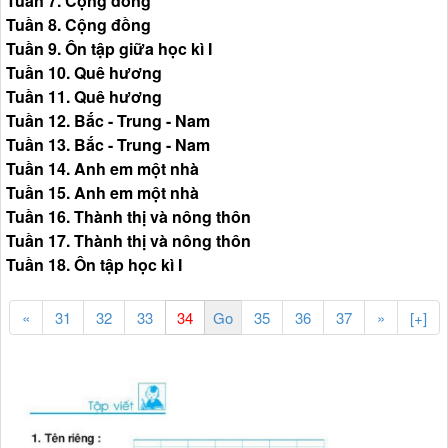
Tuần 7. Cộng đồng
Tuần 8. Cộng đồng
Tuần 9. Ôn tập giữa học kì I
Tuần 10. Quê hương
Tuần 11. Quê hương
Tuần 12. Bắc - Trung - Nam
Tuần 13. Bắc - Trung - Nam
Tuần 14. Anh em một nhà
Tuần 15. Anh em một nhà
Tuần 16. Thành thị và nông thôn
Tuần 17. Thành thị và nông thôn
Tuần 18. Ôn tập học kì I
«
31
32
33
35
36
37
»
[+]