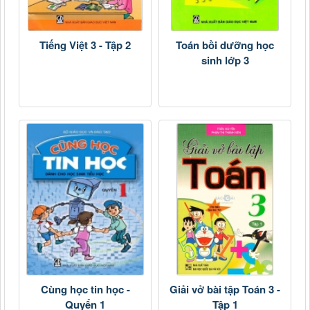
Tiếng Việt 3 - Tập 2
Toán bồi dưỡng học
sinh lớp 3
Cùng học tin học -
Giải vở bài tập Toán 3 -
Quyển 1
Tập 1