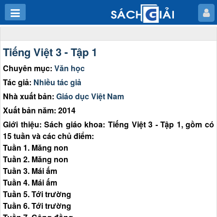
Tiếng Việt 3 - Tập 1
Chuyên mục:
Văn học
Tác giả:
Nhiều tác giả
Nhà xuất bản:
Giáo dục Việt Nam
Xuất bản năm: 2014
Giới thiệu: Sách giáo khoa: Tiếng Việt 3 - Tập 1, gồm có
15 tuần và các chủ điểm:
Tuần 1. Măng non
Tuần 2. Măng non
Tuần 3. Mái ấm
Tuần 4. Mái ấm
Tuần 5. Tới trường
Tuần 6. Tới trường