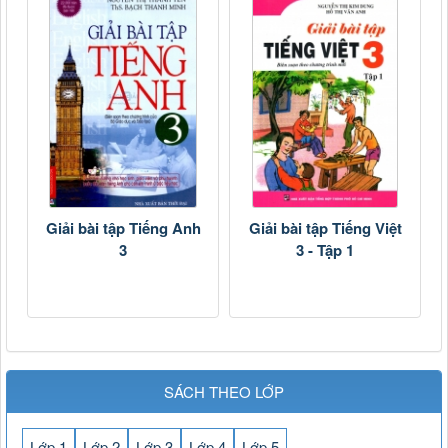
Giải bài tập Tiếng Anh
Giải bài tập Tiếng Việt
3
3 - Tập 1
SÁCH THEO LỚP
Lớp 1
Lớp 2
Lớp 3
Lớp 4
Lớp 5