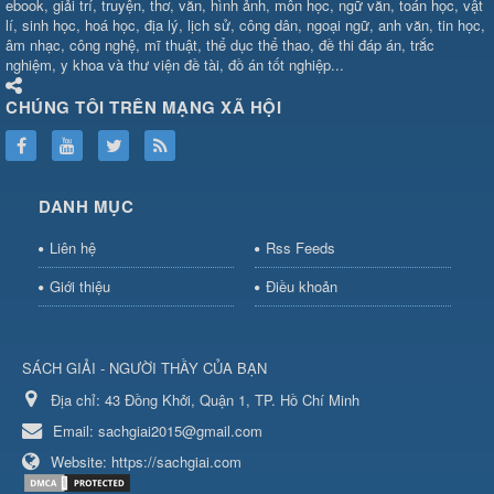
ebook, giải trí, truyện, thơ, văn, hình ảnh, môn học, ngữ văn, toán học, vật
cái OPEN88
⇔
CM88
⇔
u888
⇔
nổ
lí, sinh học, hoá học, địa lý, lịch sử, công dân, ngoại ngữ, anh văn, tin học,
hũ
⇔
https://gameb52a.club/
⇔
https://taixiuonl.com/
⇔
https://new8
âm nhạc, công nghệ, mĩ thuật, thể dục thể thao, đề thi đáp án, trắc
bài
⇔
bóng đá trực tiếp
⇔
fly88
nghiệm, y khoa và thư viện đề tài, đồ án tốt nghiệp...
select
⇔
https://xocdiaonline.ae
⇔
https://cm88.dad/
⇔
789bet
⇔
ht
hũ
⇔
F168
⇔
https://f168.tech/
⇔
cm88
⇔
https://hitclub88.studio/
CHÚNG TÔI TRÊN MẠNG XÃ HỘI
bet.com/
⇔
https://shbetz.net/
⇔
789WIN
⇔
BJ88
⇔
12bet
⇔
https
nha
cai
⇔
U888
⇔
https://b52club.pizza
⇔
https://frasimondo.com
⇔
ht
https://hitclubvn.ch/
⇔
91 club
⇔
55 club
⇔
8xbet
⇔
Tài xỉu
DANH MỤC
online
⇔
98win
⇔
https://hitclub.horse/
⇔
https://b52.clothing/
⇔
htt
nhà cái
⇔
hitclub
⇔
tài xỉu
⇔
iWin
⇔
Trang cá độ bóng đá
⇔
Kèo
Liên hệ
Rss Feeds
nhà
cái
⇔
https://xx88.vin/
⇔
bong88
⇔
nohu90
⇔
MM88
⇔
https://tt88
Giới thiệu
Điều khoản
hũ
⇔
Tai
Xiu
⇔
https://fly88.deal/
⇔
https://99okvip.digital/
⇔
https://98win21.l
rồi
⇔
mv66
⇔
https://luongson161.tv/
⇔
https://sc88.locker/
⇔
88be
SÁCH GIẢI - NGƯỜI THẦY CỦA BẠN
bet
⇔
X88
⇔
RR99
⇔
BL555
⇔
BL555
Địa chỉ:
⇔
KK55
43 Đồng Khởi, Quận 1, TP. Hồ Chí Minh
⇔
BL555
⇔
sunwin đổi thưởng
⇔
https://qs88.ninja/
⇔
https://qs88.world/
⇔
https://rr88it.com/
Email:
sachgiai2015@gmail.com
⇔
okfun
⇔
https://789bet.run/
⇔
S8
⇔
bắn cá đổi
Website:
https://sachgiai.com
thưởng
⇔
bj88
⇔
https://sc88.social/
⇔
hi88
⇔
sunwin
⇔
luongson1
số