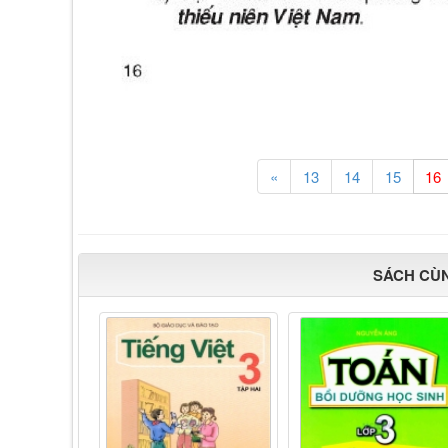
«
13
14
15
SÁCH CÙ