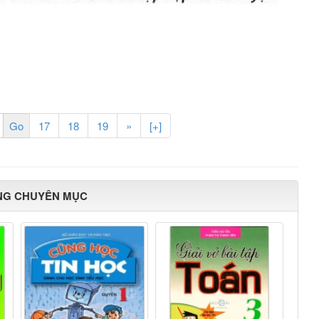
17
18
19
»
[+]
NG CHUYÊN MỤC