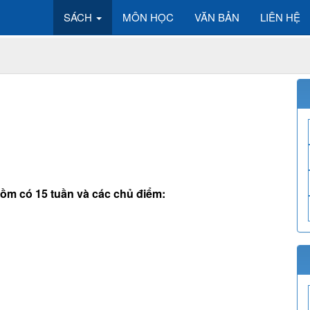
SÁCH
MÔN HỌC
VĂN BẢN
LIÊN HỆ
 gồm có 15 tuần và các chủ điểm: