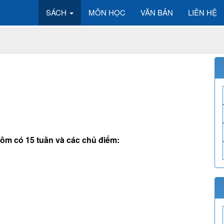
SÁCH
MÔN HỌC
VĂN BẢN
LIÊN HỆ
 gồm có 15 tuần và các chủ điểm: