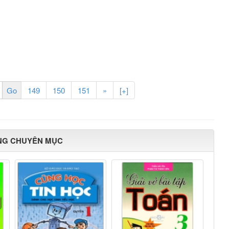
149
150
151
»
[+]
NG CHUYÊN MỤC