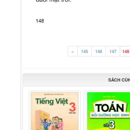
«
145
146
147
SÁCH CÙ