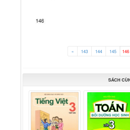
«
143
144
145
SÁCH CÙ