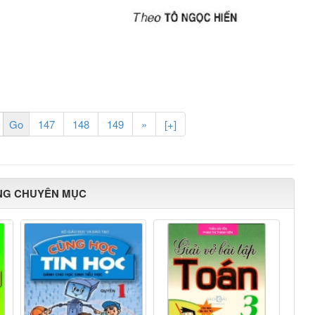
147
148
149
»
[+]
NG CHUYÊN MỤC