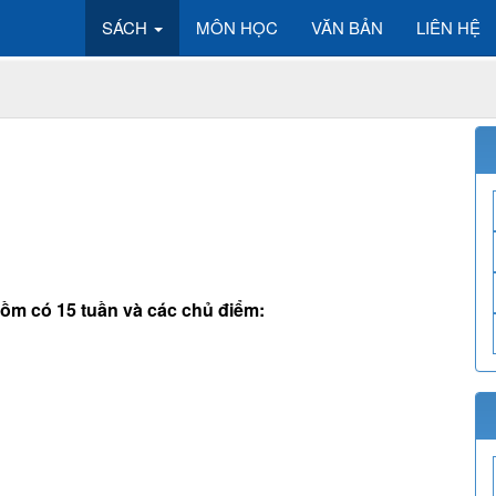
SÁCH
MÔN HỌC
VĂN BẢN
LIÊN HỆ
 gồm có 15 tuần và các chủ điểm: