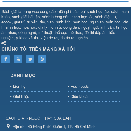
SHBET
⇔
78win
⇔
789BET
⇔
Sách giải là trang web cung cấp miễn phí các loại sách học tập, sách tham
https://789betcom0.com/
⇔
https://hi88.baby/
⇔
https://fun88.social/
⇔
khảo, sách giải bài tập, sách hướng dẫn, sách học tốt, sách điện tử,
ebook, giải trí, truyện, thơ, văn, hình ảnh, môn học, ngữ văn, toán học, vật
cái OPEN88
⇔
CM88
⇔
u888
⇔
nổ
lí, sinh học, hoá học, địa lý, lịch sử, công dân, ngoại ngữ, anh văn, tin học,
hũ
⇔
https://gameb52a.club/
⇔
https://taixiuonl.com/
⇔
https://new8
âm nhạc, công nghệ, mĩ thuật, thể dục thể thao, đề thi đáp án, trắc
bài
⇔
bóng đá trực tiếp
⇔
fly88
nghiệm, y khoa và thư viện đề tài, đồ án tốt nghiệp...
select
⇔
https://xocdiaonline.ae
⇔
https://cm88.dad/
⇔
789bet
⇔
ht
hũ
⇔
F168
⇔
https://f168.tech/
⇔
cm88
⇔
https://hitclub88.studio/
CHÚNG TÔI TRÊN MẠNG XÃ HỘI
bet.com/
⇔
https://shbetz.net/
⇔
789WIN
⇔
BJ88
⇔
12bet
⇔
https
nha
cai
⇔
U888
⇔
https://b52club.pizza
⇔
https://frasimondo.com
⇔
ht
https://hitclubvn.ch/
⇔
91 club
⇔
55 club
⇔
8xbet
⇔
Tài xỉu
DANH MỤC
online
⇔
98win
⇔
https://hitclub.horse/
⇔
https://b52.clothing/
⇔
htt
nhà cái
⇔
hitclub
⇔
tài xỉu
⇔
iWin
⇔
Trang cá độ bóng đá
⇔
Kèo
Liên hệ
Rss Feeds
nhà
cái
⇔
https://xx88.vin/
⇔
bong88
⇔
nohu90
⇔
MM88
⇔
https://tt88
Giới thiệu
Điều khoản
hũ
⇔
Tai
Xiu
⇔
https://fly88.deal/
⇔
https://99okvip.digital/
⇔
https://98win21.l
rồi
⇔
mv66
⇔
https://luongson161.tv/
⇔
https://sc88.locker/
⇔
88be
SÁCH GIẢI - NGƯỜI THẦY CỦA BẠN
bet
⇔
X88
⇔
RR99
⇔
BL555
⇔
BL555
Địa chỉ:
⇔
KK55
43 Đồng Khởi, Quận 1, TP. Hồ Chí Minh
⇔
BL555
⇔
sunwin đổi thưởng