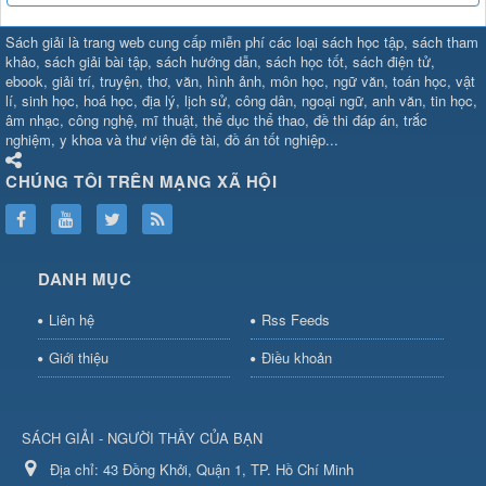
SHBET
⇔
78win
⇔
789BET
⇔
Sách giải là trang web cung cấp miễn phí các loại sách học tập, sách tham
https://789betcom0.com/
⇔
https://hi88.baby/
⇔
https://fun88.social/
⇔
khảo, sách giải bài tập, sách hướng dẫn, sách học tốt, sách điện tử,
ebook, giải trí, truyện, thơ, văn, hình ảnh, môn học, ngữ văn, toán học, vật
cái OPEN88
⇔
CM88
⇔
u888
⇔
nổ
lí, sinh học, hoá học, địa lý, lịch sử, công dân, ngoại ngữ, anh văn, tin học,
hũ
⇔
https://gameb52a.club/
⇔
https://taixiuonl.com/
⇔
https://new8
âm nhạc, công nghệ, mĩ thuật, thể dục thể thao, đề thi đáp án, trắc
bài
⇔
bóng đá trực tiếp
⇔
fly88
nghiệm, y khoa và thư viện đề tài, đồ án tốt nghiệp...
select
⇔
https://xocdiaonline.ae
⇔
https://cm88.dad/
⇔
789bet
⇔
ht
hũ
⇔
F168
⇔
https://f168.tech/
⇔
cm88
⇔
https://hitclub88.studio/
CHÚNG TÔI TRÊN MẠNG XÃ HỘI
bet.com/
⇔
https://shbetz.net/
⇔
789WIN
⇔
BJ88
⇔
12bet
⇔
https
nha
cai
⇔
U888
⇔
https://b52club.pizza
⇔
https://frasimondo.com
⇔
ht
https://hitclubvn.ch/
⇔
91 club
⇔
55 club
⇔
8xbet
⇔
Tài xỉu
DANH MỤC
online
⇔
98win
⇔
https://hitclub.horse/
⇔
https://b52.clothing/
⇔
htt
nhà cái
⇔
hitclub
⇔
tài xỉu
⇔
iWin
⇔
Trang cá độ bóng đá
⇔
Kèo
Liên hệ
Rss Feeds
nhà
cái
⇔
https://xx88.vin/
⇔
bong88
⇔
nohu90
⇔
MM88
⇔
https://tt88
Giới thiệu
Điều khoản
hũ
⇔
Tai
Xiu
⇔
https://fly88.deal/
⇔
https://99okvip.digital/
⇔
https://98win21.l
rồi
⇔
mv66
⇔
https://luongson161.tv/
⇔
https://sc88.locker/
⇔
88be
SÁCH GIẢI - NGƯỜI THẦY CỦA BẠN
bet
⇔
X88
⇔
RR99
⇔
BL555
⇔
BL555
Địa chỉ:
⇔
KK55
43 Đồng Khởi, Quận 1, TP. Hồ Chí Minh
⇔
BL555
⇔
sunwin đổi thưởng