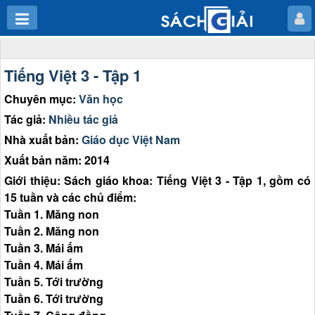
Tiếng Việt 3 - Tập 1
Chuyên mục:
Văn học
Tác giả:
Nhiều tác giả
Nhà xuất bản:
Giáo dục Việt Nam
Xuất bản năm: 2014
Giới thiệu: Sách giáo khoa: Tiếng Việt 3 - Tập 1, gồm có
15 tuần và các chủ điểm:
Tuần 1. Măng non
Tuần 2. Măng non
Tuần 3. Mái ấm
Tuần 4. Mái ấm
Tuần 5. Tới trường
Tuần 6. Tới trường