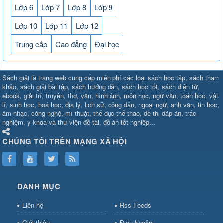
Lớp 6
Lớp 7
Lớp 8
Lớp 9
Lớp 10
Lớp 11
Lớp 12
Trung cấp
Cao đẳng
Đại học
SHBET
⇔
789BET
⇔
Sách giải là trang web cung cấp miễn phí các loại sách học tập, sách tham
https://789betcom0.com/
⇔
https://hi88.baby/
⇔
https://fun88.social/
⇔
khảo, sách giải bài tập, sách hướng dẫn, sách học tốt, sách điện tử,
ebook, giải trí, truyện, thơ, văn, hình ảnh, môn học, ngữ văn, toán học, vật
cái OPEN88
⇔
CM88
⇔
u888
⇔
nổ
lí, sinh học, hoá học, địa lý, lịch sử, công dân, ngoại ngữ, anh văn, tin học,
hũ
⇔
https://gameb52a.club/
⇔
https://new88.biz/
⇔
https://new88.
âm nhạc, công nghệ, mĩ thuật, thể dục thể thao, đề thi đáp án, trắc
bài
⇔
bóng đá trực tiếp
⇔
fly88
nghiệm, y khoa và thư viện đề tài, đồ án tốt nghiệp...
select
⇔
https://xocdiaonline.ae
⇔
https://cm88.dad/
⇔
789bet
⇔
ht
hũ
⇔
F168
⇔
https://f168.tech/
⇔
cm88
⇔
https://hitclub88.studio/
CHÚNG TÔI TRÊN MẠNG XÃ HỘI
bet.com/
⇔
https://shbetz.net/
⇔
789WIN
⇔
BJ88
⇔
12bet
⇔
https
nha
cai
⇔
U888
⇔
https://b52club.pizza
⇔
https://frasimondo.com
⇔
ht
https://hitclubvn.ch/
⇔
91 club
⇔
55 club
⇔
8xbet
⇔
Tài xỉu
DANH MỤC
online
⇔
98win
⇔
https://hitclub.horse/
⇔
https://b52.clothing/
⇔
htt
nhà cái
⇔
hitclub
⇔
tài xỉu
⇔
iWin
⇔
Trang cá độ bóng đá
⇔
Kèo
Liên hệ
Rss Feeds
nhà
cái
⇔
https://xx88.vin/
⇔
bong88
⇔
nohu90
⇔
MM88
⇔
https://tt88
Giới thiệu
Điều khoản