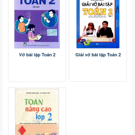
Vở bài tập Toán 2
Giải vở bài tập Toán 2