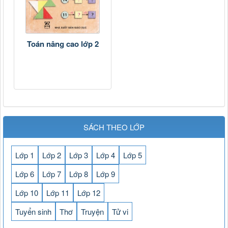
Toán nâng cao lớp 2
SÁCH THEO LỚP
Lớp 1
Lớp 2
Lớp 3
Lớp 4
Lớp 5
Lớp 6
Lớp 7
Lớp 8
Lớp 9
Lớp 10
Lớp 11
Lớp 12
Tuyển sinh
Thơ
Truyện
Tử vi