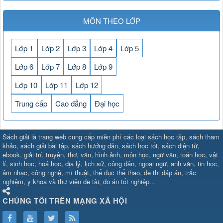
MÔN THEO LỚP
Lớp 1
Lớp 2
Lớp 3
Lớp 4
Lớp 5
Lớp 6
Lớp 7
Lớp 8
Lớp 9
Lớp 10
Lớp 11
Lớp 12
Trung cấp
Cao đẳng
Đại học
SHBET
⇔
78win
⇔
789BET
⇔
Sách giải là trang web cung cấp miễn phí các loại sách học tập, sách tham
https://789betcom0.com/
⇔
https://hi88.baby/
⇔
https://fun88.social/
⇔
khảo, sách giải bài tập, sách hướng dẫn, sách học tốt, sách điện tử,
ebook, giải trí, truyện, thơ, văn, hình ảnh, môn học, ngữ văn, toán học, vật
cái OPEN88
⇔
CM88
⇔
u888
⇔
nổ
lí, sinh học, hoá học, địa lý, lịch sử, công dân, ngoại ngữ, anh văn, tin học,
hũ
⇔
https://gameb52a.club/
⇔
https://taixiuonl.com/
⇔
https://new8
âm nhạc, công nghệ, mĩ thuật, thể dục thể thao, đề thi đáp án, trắc
bài
⇔
bóng đá trực tiếp
⇔
fly88
nghiệm, y khoa và thư viện đề tài, đồ án tốt nghiệp...
select
⇔
https://xocdiaonline.ae
⇔
https://cm88.dad/
⇔
789bet
⇔
ht
hũ
⇔
F168
⇔
https://f168.tech/
⇔
cm88
⇔
https://hitclub88.studio/
CHÚNG TÔI TRÊN MẠNG XÃ HỘI
bet.com/
⇔
https://shbetz.net/
⇔
789WIN
⇔
BJ88
⇔
12bet
⇔
https
nha