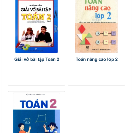
Giải vở bài tập Toán 2
Toán nâng cao lớp 2