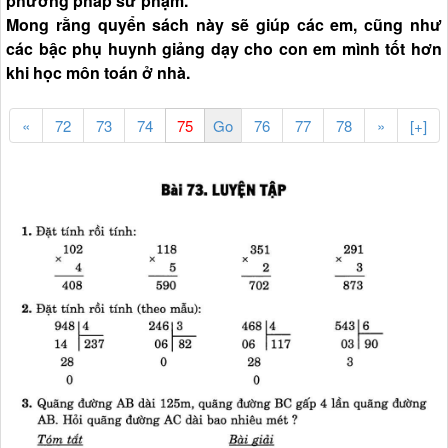
phương pháp sư phạm.
Mong rằng quyển sách này sẽ giúp các em, cũng như
các bậc phụ huynh giảng dạy cho con em mình tốt hơn
khi học môn toán ở nhà.
«
72
73
74
76
77
78
»
[+]