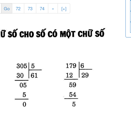
72
73
74
»
[+]