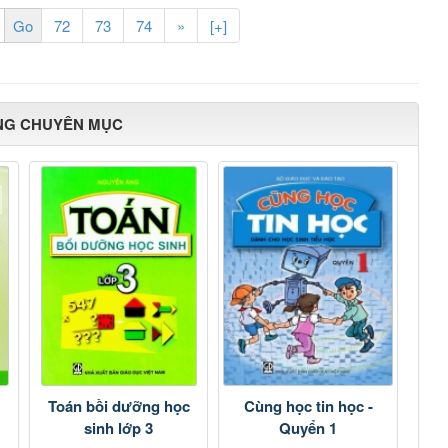
72
73
74
»
[+]
NG CHUYÊN MỤC
Toán bồi dưỡng học
Cùng học tin học -
sinh lớp 3
Quyển 1