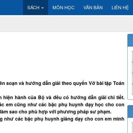
SÁCH
MÔN HỌC
VĂN BẢN
LIÊN HỆ
 biên soạn và hướng dẫn giải theo quyển Vở bài tập Toán
 hiện hành của Bộ và đều có hướng dẫn giải chi tiết.
 các em cũng như các bậc phụ huynh dạy học cho con
 làm sao cho phù hợp với phương pháp sư phạm.
ng như các bậc phụ huynh giảng dạy cho con em mình