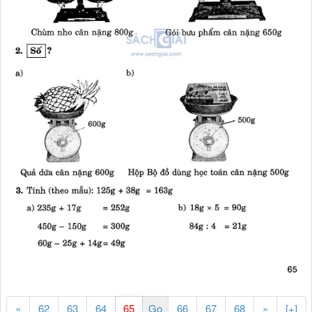
«
62
63
64
66
67
68
»
[+]