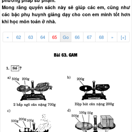
phương pháp sư phạm.
Mong rằng quyển sách này sẽ giúp các em, cũng như
các bậc phụ huynh giảng dạy cho con em mình tốt hơn
khi học môn toán ở nhà.
«
62
63
64
66
67
68
»
[+]