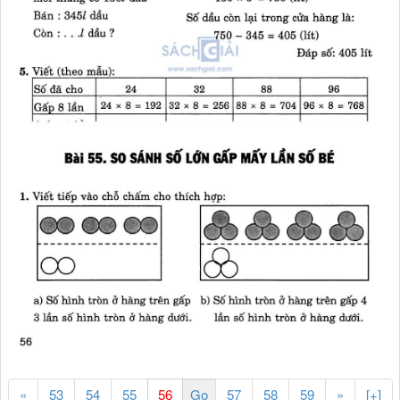
«
53
54
55
57
58
59
»
[+]