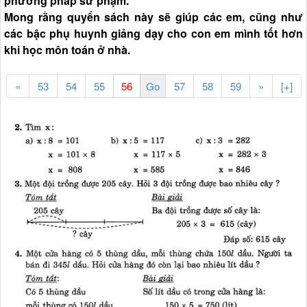
phương pháp sư phạm.
Mong rằng quyển sách này sẽ giúp các em, cũng như
các bậc phụ huynh giảng dạy cho con em mình tốt hơn
khi học môn toán ở nhà.
«
53
54
55
57
58
59
»
[+]