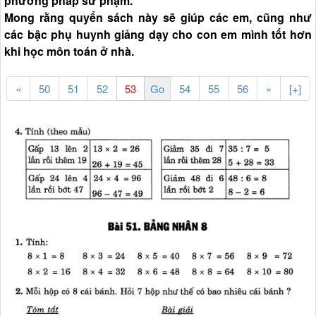
phương pháp sư phạm.
Mong rằng quyển sách này sẽ giúp các em, cũng như
các bậc phụ huynh giảng dạy cho con em mình tốt hơn
khi học môn toán ở nhà.
«
50
51
52
54
55
56
»
[+]