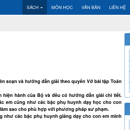
SÁCH
MÔN HỌC
VĂN BẢN
LIÊN HỆ
 biên soạn và hướng dẫn giải theo quyển Vở bài tập Toán
 hiện hành của Bộ và đều có hướng dẫn giải chi tiết.
 các em cũng như các bậc phụ huynh dạy học cho con
 làm sao cho phù hợp với phương pháp sư phạm.
ng như các bậc phụ huynh giảng dạy cho con em mình