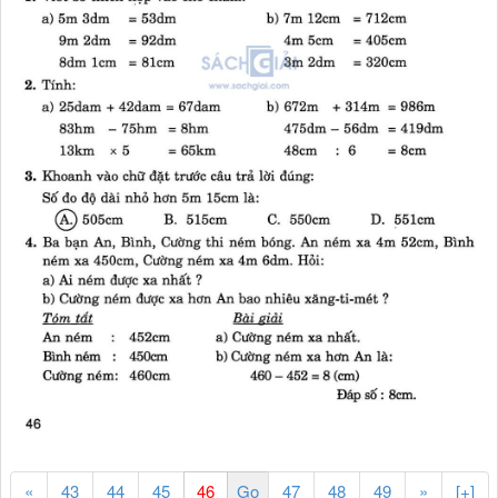
«
43
44
45
47
48
49
»
[+]