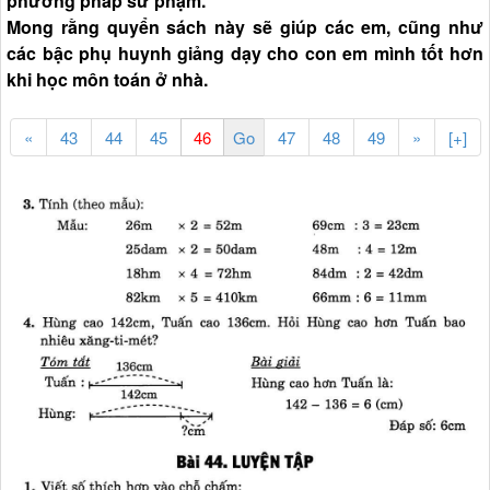
phương pháp sư phạm.
Mong rằng quyển sách này sẽ giúp các em, cũng như
các bậc phụ huynh giảng dạy cho con em mình tốt hơn
khi học môn toán ở nhà.
«
43
44
45
47
48
49
»
[+]