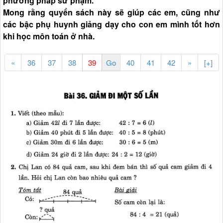
phương pháp sư phạm.
Mong rằng quyển sách này sẽ giúp các em, cũng như
các bậc phụ huynh giảng dạy cho con em mình tốt hơn
khi học môn toán ở nhà.
«
36
37
38
40
41
42
»
[+]