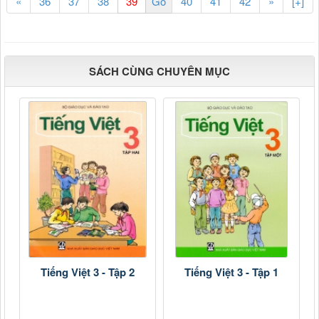
«
36
37
38
40
41
42
»
[+]
SÁCH CÙNG CHUYÊN MỤC
Tiếng Việt 3 - Tập 2
Tiếng Việt 3 - Tập 1