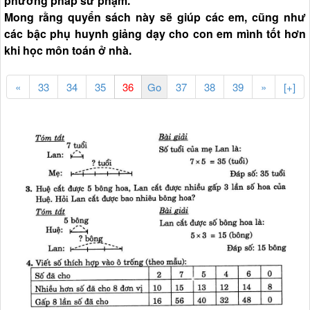
phương pháp sư phạm.
Mong rằng quyển sách này sẽ giúp các em, cũng như
các bậc phụ huynh giảng dạy cho con em mình tốt hơn
khi học môn toán ở nhà.
«
33
34
35
37
38
39
»
[+]