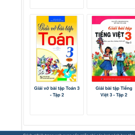
Giải vở bài tập Toán 3
Giải bài tập Tiếng
- Tập 2
Việt 3 - Tập 2
SHBET
⇔
78win
⇔
789BET
⇔