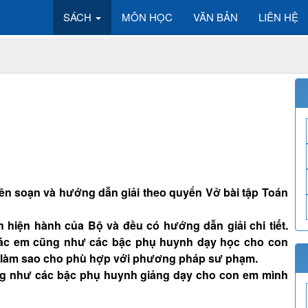
SÁCH
MÔN HỌC
VĂN BẢN
LIÊN HỆ
 biên soạn và hướng dẫn giải theo quyển Vở bài tập Toán
 hiện hành của Bộ và đều có hướng dẫn giải chi tiết.
 các em cũng như các bậc phụ huynh dạy học cho con
 làm sao cho phù hợp với phương pháp sư phạm.
ng như các bậc phụ huynh giảng dạy cho con em mình