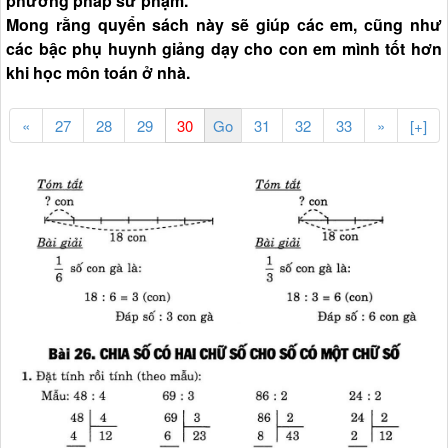
phương pháp sư phạm.
Mong rằng quyển sách này sẽ giúp các em, cũng như
các bậc phụ huynh giảng dạy cho con em mình tốt hơn
khi học môn toán ở nhà.
«
27
28
29
31
32
33
»
[+]