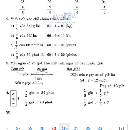
«
27
28
29
31
32
33
»
[+]